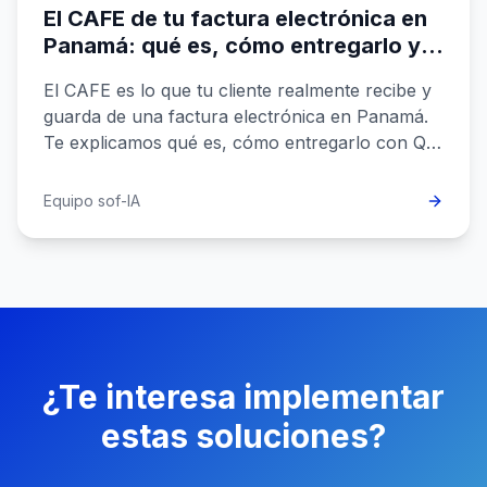
El CAFE de tu factura electrónica en
Panamá: qué es, cómo entregarlo y
por qué protege el crédito fiscal de
El CAFE es lo que tu cliente realmente recibe y
tu cliente
guarda de una factura electrónica en Panamá.
Te explicamos qué es, cómo entregarlo con QR
y CUFE, y por qué de él depende su crédito
fiscal.
Equipo sof-IA
¿Te interesa implementar
estas soluciones?