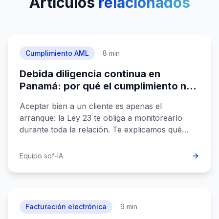
Artículos
relacionados
Cumplimiento AML
8 min
Debida diligencia continua en
Panamá: por qué el cumplimiento no
termina cuando das de alta al cliente
Aceptar bien a un cliente es apenas el
arranque: la Ley 23 te obliga a monitorearlo
durante toda la relación. Te explicamos qué
exige el seguimiento continuado y cómo
automatizarlo sin ahogar a tu equipo.
Equipo sof-IA
Facturación electrónica
9 min