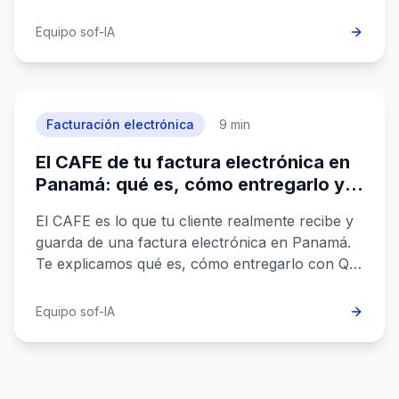
exige el seguimiento continuado y cómo
automatizarlo sin ahogar a tu equipo.
Equipo sof-IA
Facturación electrónica
9 min
El CAFE de tu factura electrónica en
Panamá: qué es, cómo entregarlo y
por qué protege el crédito fiscal de
El CAFE es lo que tu cliente realmente recibe y
tu cliente
guarda de una factura electrónica en Panamá.
Te explicamos qué es, cómo entregarlo con QR
y CUFE, y por qué de él depende su crédito
fiscal.
Equipo sof-IA